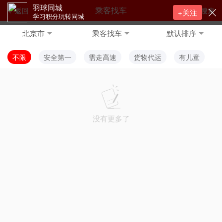
羽球同城
乘客找车
返回
搜索
+关注
学习积分玩转同城
北京市
乘客找车
默认排序
不限
安全第一
需走高速
货物代运
有儿童
没有更多了