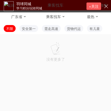
羽球同城
乘客找车
返回
搜索
+关注
学习积分玩转同城
广东省
乘客找车
最热
不限
安全第一
需走高速
货物代运
有儿童
没有更多了