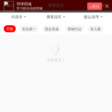
羽球同城
乘客找车
返回
搜索
+关注
学习积分玩转同城
许昌市
乘客找车
默认排序
不限
安全第一
需走高速
货物代运
有儿童
没有更多了