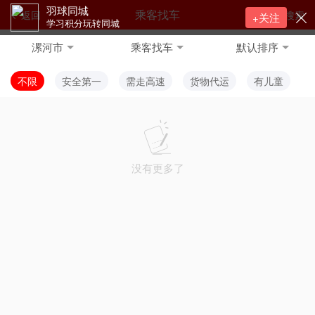
羽球同城
乘客找车
返回
搜索
+关注
学习积分玩转同城
漯河市
乘客找车
默认排序
不限
安全第一
需走高速
货物代运
有儿童
没有更多了