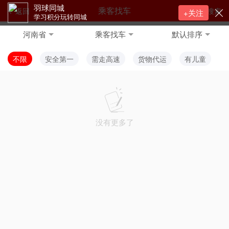
羽球同城
乘客找车
返回
搜索
+关注
学习积分玩转同城
河南省
乘客找车
默认排序
不限
安全第一
需走高速
货物代运
有儿童
没有更多了