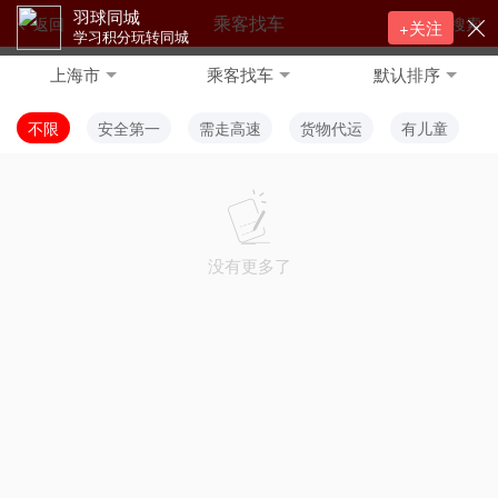
羽球同城
乘客找车
返回
搜索
+关注
学习积分玩转同城
上海市
乘客找车
默认排序
不限
安全第一
需走高速
货物代运
有儿童
没有更多了