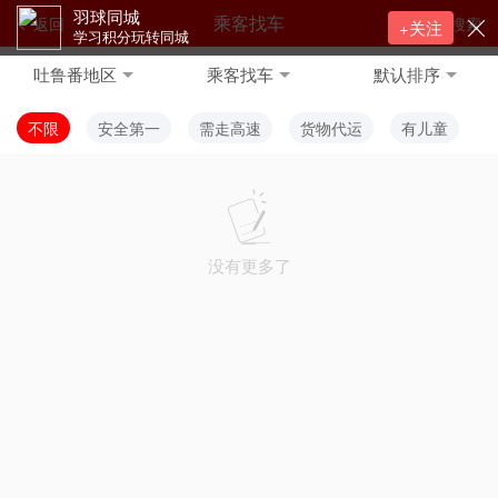
羽球同城
乘客找车
返回
搜索
+关注
学习积分玩转同城
吐鲁番地区
乘客找车
默认排序
不限
安全第一
需走高速
货物代运
有儿童
没有更多了