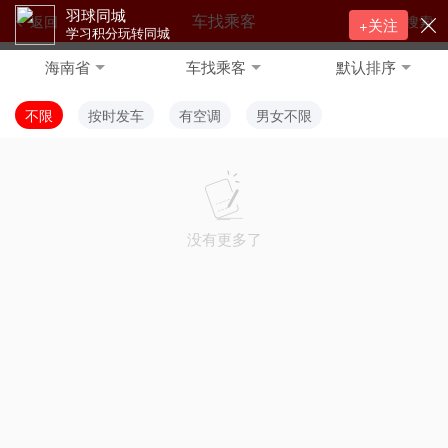
羽球同城
车找乘客
返回
搜索
+关注
学习积分玩转同城
海南省
车找乘客
默认排序
不限
按时发车
有空调
男女不限
没有更多了