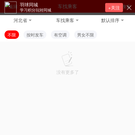
羽球同城
车找乘客
返回
搜索
+关注
学习积分玩转同城
河北省
车找乘客
默认排序
不限
按时发车
有空调
男女不限
没有更多了