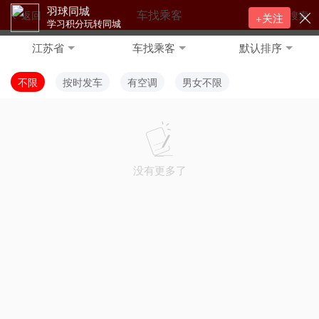
羽球同城
车找乘客
返回
搜索
+关注
学习积分玩转同城
江苏省
车找乘客
默认排序
不限
按时发车
有空调
男女不限
没有更多了