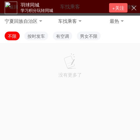
羽球同城
车找乘客
返回
搜索
+关注
学习积分玩转同城
宁夏回族自治区
车找乘客
最热
不限
按时发车
有空调
男女不限
没有更多了