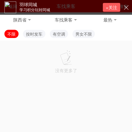
羽球同城
车找乘客
返回
搜索
+关注
学习积分玩转同城
陕西省
车找乘客
最热
不限
按时发车
有空调
男女不限
没有更多了