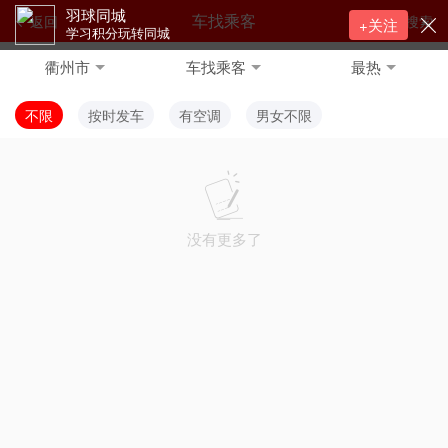
羽球同城
车找乘客
返回
搜索
+关注
学习积分玩转同城
衢州市
车找乘客
最热
不限
按时发车
有空调
男女不限
没有更多了