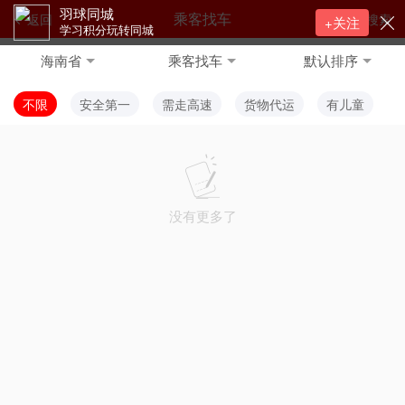
羽球同城
乘客找车
返回
搜索
+关注
学习积分玩转同城
海南省
乘客找车
默认排序
不限
安全第一
需走高速
货物代运
有儿童
没有更多了