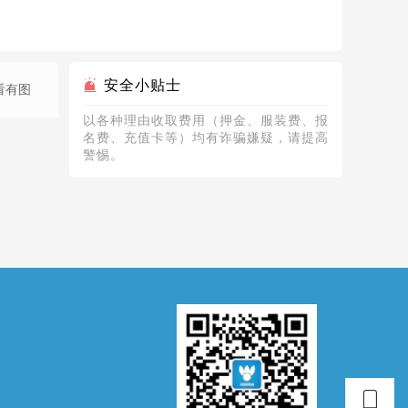
安全小贴士
看有图
以各种理由收取费⽤（押⾦、服装费、报
名费、充值卡等）均有诈骗嫌疑，请提⾼
警惕。