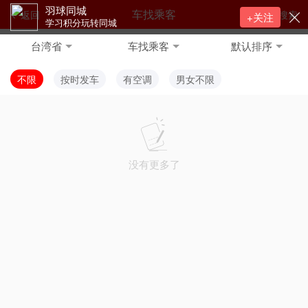
羽球同城
车找乘客
返回
搜索
+关注
学习积分玩转同城
台湾省
车找乘客
默认排序
不限
按时发车
有空调
男女不限
没有更多了