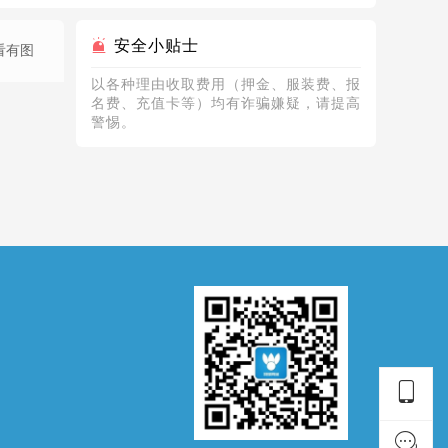
安全小贴士
看有图
以各种理由收取费⽤（押⾦、服装费、报
名费、充值卡等）均有诈骗嫌疑，请提⾼
警惕。